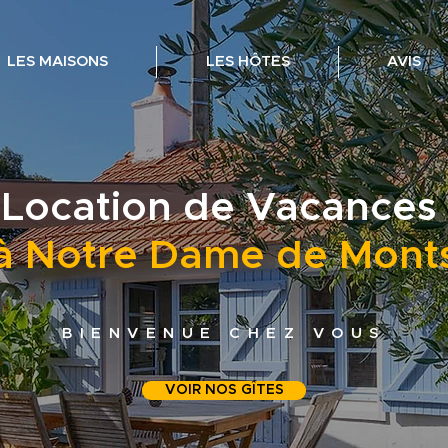
LES MAISONS
LES HÔTES
AVIS
Location de Vacances
à Notre Dame de Mont
BIENVENUE CHEZ VOUS
VOIR NOS GÎTES