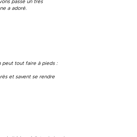
vons passé un très
nne a adoré.
peut tout faire à pieds :
près et savent se rendre