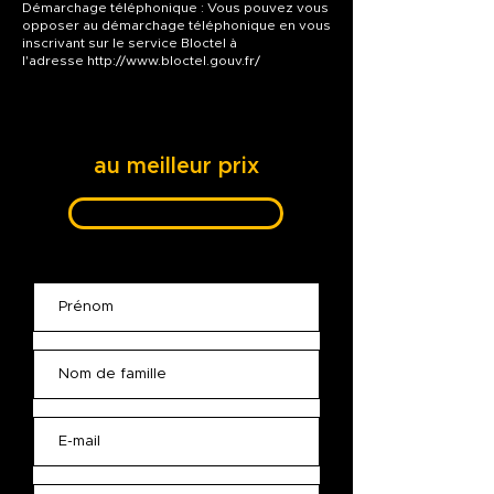
Démarchage téléphonique : Vous pouvez vous
opposer au démarchage téléphonique en vous
inscrivant sur le service Bloctel à
l'adresse
http://www.bloctel.gouv.fr/
Réservez votre location
de vacances
au meilleur prix
06 45 76 66 90
Appel gratuit 7J/7