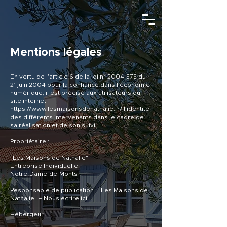
Mentions légales
En vertu de l'article 6 de la loi n°
2004-575
du
21 juin 2004 pour la confiance dans l'économie
numérique, il est précisé aux utilisateurs du
site internet
https://www.lesmaisonsdenathalie.fr/
l'identité
des différents intervenants dans le cadre de
sa réalisation et de son suivi:
Propriétaire :
"Les Maisons de Nathalie"
Entreprise Individuelle
Notre-Dame-de-Monts
Responsable de publication : "Les Maisons de
Nathalie" –
Nous écrire ici
Hébergeur :